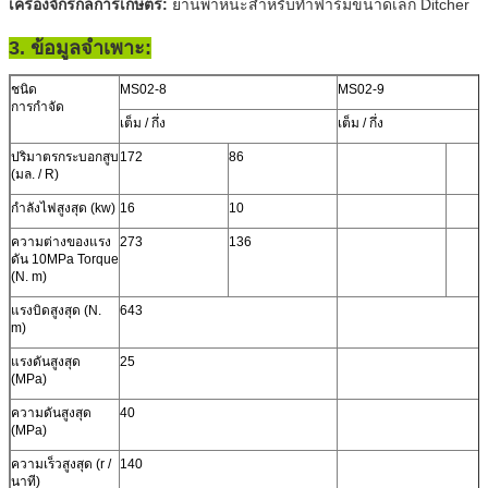
เครื่องจักรกลการเกษตร:
ยานพาหนะสำหรับทำฟาร์มขนาดเล็ก Ditcher
3. ข้อมูลจำเพาะ:
ชนิด
MS02-8
MS02-9
การกำจัด
เต็ม / กึ่ง
เต็ม / กึ่ง
ปริมาตรกระบอกสูบ
172
86
(มล. / R)
กำลังไฟสูงสุด (kw)
16
10
ความต่างของแรง
273
136
ดัน 10MPa Torque
(N. m)
แรงบิดสูงสุด (N.
643
m)
แรงดันสูงสุด
25
(MPa)
ความดันสูงสุด
40
(MPa)
ความเร็วสูงสุด (r /
140
นาที)