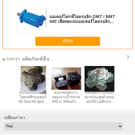
มอเตอร์ไดรฟ์ไฮดรอลิก OMT / BMT
400 เพื่อทดแทนมอเตอร์ไฮดรอลิก
eaton danfoss
চালিয়ে
ผลิตภัณฑ์อื่น
มากกว่า
60C
Excavator Swing
อุปกรณ์ขุดเจาะ
แท่นขุดเจาะแบบมี
เครื่องโร
r เครื่อง
ไฮดรอลิกมอเตอร์
หลุมเจาะน้ำขนาด
สมรรถนะสูงด้วยมอ
มอเตอร์ไฮ
ร้อมมอเต
Oil Seal kit ชุดสวิง
400 ม. พร้อมกำลัง
เตอร์นิวเมติกและ
แรงบิดสูงค
ิก Piston
ไฮดรอลิกไฮดรอลิก
แรงของ Eaton
ไฮดรอลิค LR5002
ต่ำ
เซ็นเตอร์ชุดปั๊มตรา
Hydraulic Motor
น้ำมัน
12T
เปลี่ยนภาษา