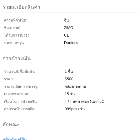
รายละเอียดสินค้า
สถานที่กำเนิด:
จีน
ชื่อแบรนด์:
ZIMO
ได้รับการรับรอง:
CE
หมายเลขรุ่น:
Danfoss
การชำระเงิน
จำนวนสั่งซื้อขั้นต่ำ:
1 ชิ้น
ราคา:
$500
รายละเอียดการบรรจุ:
กล่องกระดาษ
เวลาการส่งมอบ:
15 วัน
เงื่อนไขการชำระเงิน:
T / T สหภาพตะวันตก LC
สามารถในการผลิต:
999pcs / วัน
ลักษณะ
ผลิตภัณฑ์อื่น