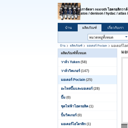
เราจัดหา rexroth ไฮดรอลิกวาล์ว
atos / denison / hydac / atla
บ้าน
ผลิตภัณฑ์
เกี่ยวกับเรา
มอเตอร์ไฮ
บ้าน
ผลิตภัณฑ์
มอเตอร์ Poclain
มอ
ผลิตภัณฑ์ทั้งหมด
วาล์ว Yuken
(58)
วาล์ววิคเกอร์
(147)
มอเตอร์ Poclain
(25)
อะไหล่ปั๊มและมอเตอร์
(28)
ปั๊ม
(0)
ชุดไฟฟ้าไฮดรอลิค
(1)
ปั้มวิคเกอร์
(0)
มอเตอร์ไฮโดรลิก
(1)