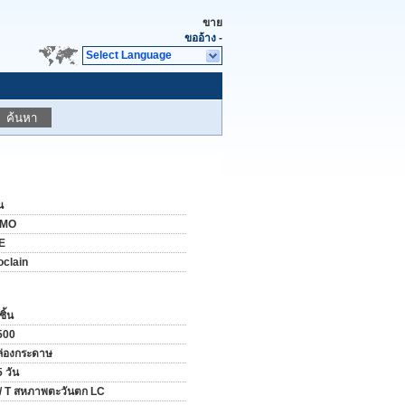
ขาย
ขออ้าง
-
Select Language
ค้นหา
น
IMO
E
oclain
ชิ้น
500
ล่องกระดาษ
 วัน
 / T สหภาพตะวันตก LC