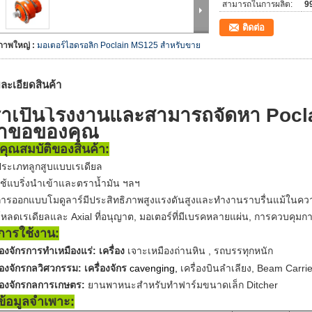
สามารถในการผลิต:
99
ติดต่อ
ภาพใหญ่ :
มอเตอร์ไฮดรอลิก Poclain MS125 สำหรับขาย
ละเอียดสินค้า
ราเป็นโรงงานและสามารถจัดหา Pocl
ำขอของคุณ
คุณสมบัติของสินค้า:
ระเภทลูกสูบแบบเรเดียล
ช้แบริ่งนำเข้าและตราน้ำมัน ฯลฯ
ารออกแบบโมดูลาร์มีประสิทธิภาพสูงแรงดันสูงและทำงานราบรื่นแม้ในความ
หลดเรเดียลและ Axial ที่อนุญาต, มอเตอร์ที่มีเบรคหลายแผ่น, การควบคุมก
 การใช้งาน:
่องจักรการทำเหมืองแร่: เครื่อง
,
เจาะเหมืองถ่านหิน
รถบรรทุกหนัก
ื่องจักรกลวิศวกรรม: เครื่องจักร
cavenging,
เครื่องบินลำเลียง, Beam Carrie
ื่องจักรกลการเกษตร:
ยานพาหนะสำหรับทำฟาร์มขนาดเล็ก Ditcher
 ข้อมูลจำเพาะ: