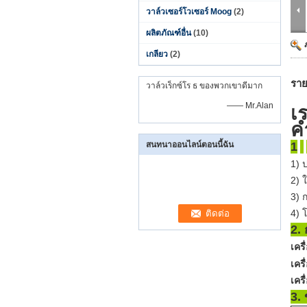
วาล์วเซอร์โวเซอร์ Moog
(2)
ผลิตภัณฑ์อื่น
(10)
เกลียว
(2)
ราย
วาล์วเร็กซ์โร ธ ของพวกเขาดีมาก
—— Mr.Alan
เ
ค
สนทนาออนไลน์ตอนนี้ฉัน
1
1)
ป
2)
ใ
3)
ก
4)
โ
2.
เครื
เคร
เคร
3.