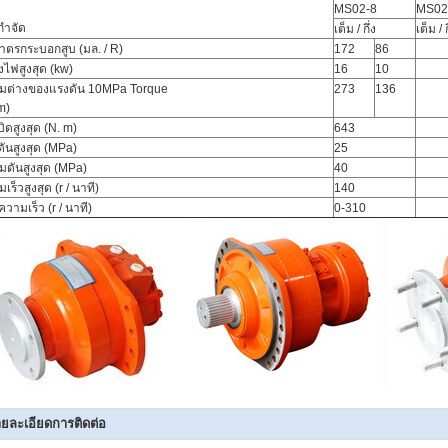
ด
MS02-8
MS02
กำจัด
เต็ม / กึ่ง
เต็ม / ก
าตรกระบอกสูบ (มล. / R)
172
86
งไฟสูงสุด (kw)
16
10
มต่างของแรงดัน 10MPa Torque
273
136
m)
ิดสูงสุด (N. m)
643
ันสูงสุด (MPa)
25
มดันสูงสุด (MPa)
40
เร็วสูงสุด (r / นาที)
140
ความเร็ว (r / นาที)
0-310
ยละเอียดการติดต่อ