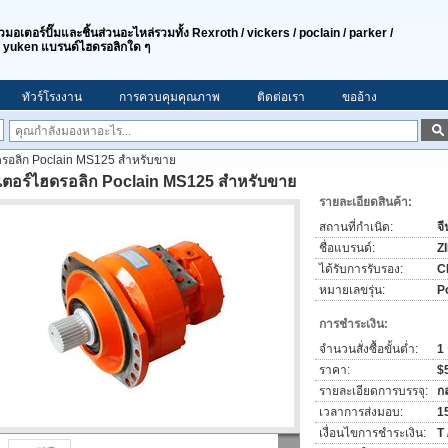
มอเตอร์ปั๊มและชิ้นส่วนอะไหล่รวมทั้ง Rexroth / vickers / poclain / parker /
s / yuken แบรนด์ไฮดรอลิกใด ๆ
ทัวร์โรงงาน
การควบคุมคุณภาพ
ติดต่อเรา
ขออ้าง
ดรอลิก Poclain MS125 สำหรับขาย
เตอร์ไฮดรอลิก Poclain MS125 สำหรับขาย
รายละเอียดสินค้า:
สถานที่กำเนิด:
จี
ชื่อแบรนด์:
Z
ได้รับการรับรอง:
C
หมายเลขรุ่น:
P
การชำระเงิน:
จำนวนสั่งซื้อขั้นต่ำ:
1 
ราคา:
$
รายละเอียดการบรรจุ:
ก
เวลาการส่งมอบ:
15
เงื่อนไขการชำระเงิน:
T