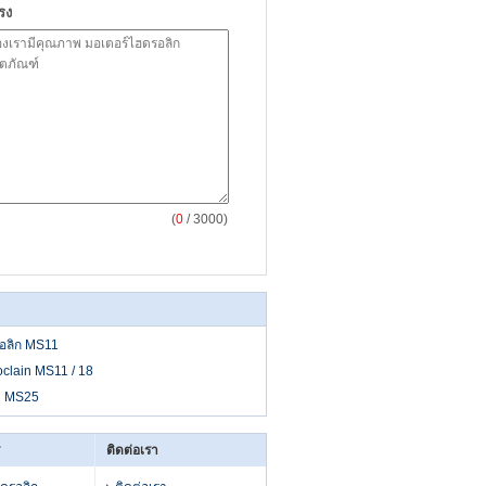
รง
(
0
/ 3000)
รอลิก MS11
clain MS11 / 18
in MS25
ติดต่อเรา