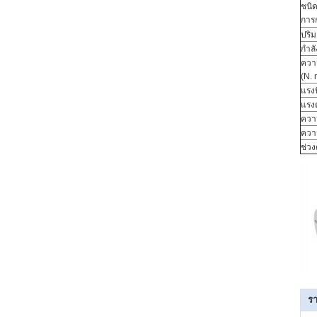
ชนิ
การ
ปริม
กำลั
ควา
(N. 
แรงบ
แรงด
ควา
ความ
ช่วง
รา