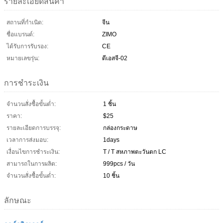
รายละเอียดสินค้า
สถานที่กำเนิด:
จีน
ชื่อแบรนด์:
ZIMO
ได้รับการรับรอง:
CE
หมายเลขรุ่น:
ดีเอสจี-02
การชำระเงิน
จำนวนสั่งซื้อขั้นต่ำ:
1 ชิ้น
ราคา:
$25
รายละเอียดการบรรจุ:
กล่องกระดาษ
เวลาการส่งมอบ:
1days
เงื่อนไขการชำระเงิน:
T / T สหภาพตะวันตก LC
สามารถในการผลิต:
999pcs / วัน
จำนวนสั่งซื้อขั้นต่ำ:
10 ชิ้น
ลักษณะ