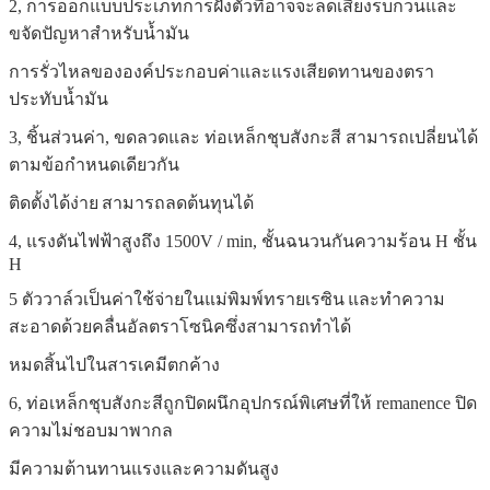
2, การออกแบบประเภทการฝังตัวที่อาจจะลดเสียงรบกวนและ
ขจัดปัญหาสำหรับน้ำมัน
การรั่วไหลขององค์ประกอบค่าและแรงเสียดทานของตรา
ประทับน้ำมัน
3, ชิ้นส่วนค่า, ขดลวดและ
ท่อเหล็กชุบสังกะสี
สามารถเปลี่ยนได้
ตามข้อกำหนดเดียวกัน
ติดตั้งได้ง่าย
สามารถลดต้นทุนได้
4, แรงดันไฟฟ้าสูงถึง 1500V / min, ชั้นฉนวนกันความร้อน H ชั้น
H
5 ตัววาล์วเป็นค่าใช้จ่ายในแม่พิมพ์ทรายเรซิน
และทำความ
สะอาดด้วยคลื่นอัลตราโซนิคซึ่งสามารถทำได้
หมดสิ้นไปในสารเคมีตกค้าง
6, ท่อเหล็กชุบสังกะสีถูกปิดผนึกอุปกรณ์พิเศษที่ให้ remanence ปิด
ความไม่ชอบมาพากล
มีความต้านทานแรงและความดันสูง