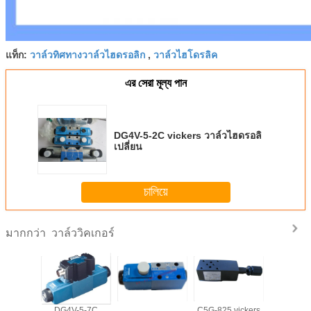
วาล์วทิศทางวาล์วไฮดรอลิก
วาล์วไฮโดรลิค
แท็ก:
,
এর সেরা মূল্য পান
DG4V-5-2C vickers วาล์วไฮดรอลิ
เปลี่ยน
চালিয়ে
วาล์ววิคเกอร์
มากกว่า
ฮดรอลิก
DG4V-5-7C
วาล์วไฮดรอลิก
C5G-825 vickers
วาล์วไฮโ