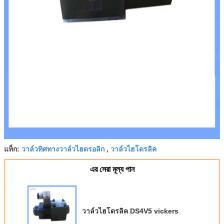
วาล์วทิศทางวาล์วไฮดรอลิก
วาล์วไฮโดรลิค
แท็ก:
,
এর সেরা মূল্য পান
วาล์วไฮโดรลิค DS4V5 vickers