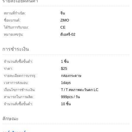
รายละเอียดสินค้า
สถานที่กำเนิด:
จีน
ชื่อแบรนด์:
ZIMO
ได้รับการรับรอง:
CE
หมายเลขรุ่น:
ดีเอสจี-02
การชำระเงิน
จำนวนสั่งซื้อขั้นต่ำ:
1 ชิ้น
ราคา:
$25
รายละเอียดการบรรจุ:
กล่องกระดาษ
เวลาการส่งมอบ:
1days
เงื่อนไขการชำระเงิน:
T / T สหภาพตะวันตก LC
สามารถในการผลิต:
999pcs / วัน
จำนวนสั่งซื้อขั้นต่ำ:
10 ชิ้น
ลักษณะ