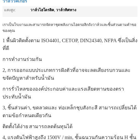
วาล์ววิคเกอร์
วาล์วไฮโดรลิค
วาล์วทิศทาง
แสงสูง:
,
เราเป็นโรงงานและสามารถจัดหาชุดพลังงานไฮดรอลิกถังวาล์วและชิ้นส่วนตามคำขอ
ของคุณ
1 พื้นผิวติดตั้งตาม ISO4401, CETOP, DIN24340, NFPA ซึ่งเป็นสิ่ง
ที่ดี
การทำงานร่วมกัน
2, การออกแบบประเภทการฝังตัวที่อาจจะลดเสียงรบกวนและ
ขจัดปัญหาสำหรับน้ำมัน
การรั่วไหลขององค์ประกอบค่าและแรงเสียดทานของตรา
ประทับน้ำมัน
3, ชิ้นส่วนค่า, ขดลวดและ
ท่อเหล็กชุบสังกะสี
สามารถเปลี่ยนได้
ตามข้อกำหนดเดียวกัน
ติดตั้งได้ง่าย
สามารถลดต้นทุนได้
4, แรงดันไฟฟ้าสูงถึง 1500V / min, ชั้นฉนวนกันความร้อน H ชั้น