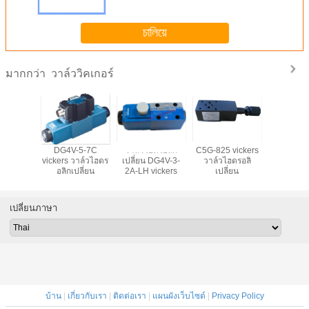
চালিয়ে
วาล์ววิคเกอร์
มากกว่า
ฮดรอลิก
DG4V-5-7C
วาล์วไฮดรอลิก
C5G-825 vickers
วาล์วไฮโ
DG4V-3-6C
vickers วาล์วไฮดร
เปลี่ยน DG4V-3-
วาล์วไฮดรอลิ
DS4v5 vi
อลิกเปลี่ยน
2A-LH vickers
เปลี่ยน
เปลี่ยนภาษา
บ้าน
|
เกี่ยวกับเรา
|
ติดต่อเรา
|
แผนผังเว็บไซต์
|
Privacy Policy