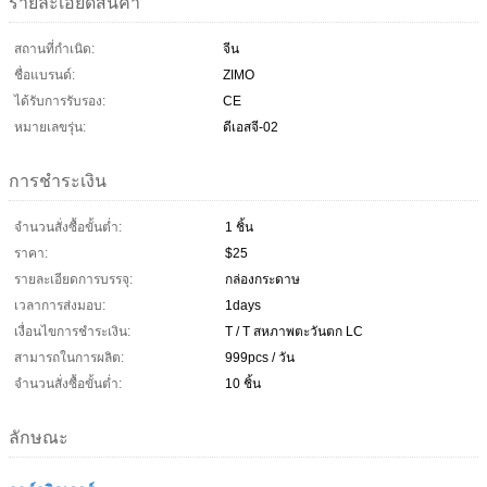
รายละเอียดสินค้า
สถานที่กำเนิด:
จีน
ชื่อแบรนด์:
ZIMO
ได้รับการรับรอง:
CE
หมายเลขรุ่น:
ดีเอสจี-02
การชำระเงิน
จำนวนสั่งซื้อขั้นต่ำ:
1 ชิ้น
ราคา:
$25
รายละเอียดการบรรจุ:
กล่องกระดาษ
เวลาการส่งมอบ:
1days
เงื่อนไขการชำระเงิน:
T / T สหภาพตะวันตก LC
สามารถในการผลิต:
999pcs / วัน
จำนวนสั่งซื้อขั้นต่ำ:
10 ชิ้น
ลักษณะ