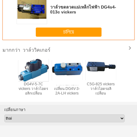
วาล์วขดลวดแม่เหล็กไฟฟ้า DG4s4-
013c vickers
চালিয়ে
วาล์ววิคเกอร์
มากกว่า
ฮดรอลิก
DG4V-5-7C
วาล์วไฮดรอลิก
C5G-825 vickers
วาล์วไฮโ
DG4V-3-6C
vickers วาล์วไฮดร
เปลี่ยน DG4V-3-
วาล์วไฮดรอลิ
DS4v5 vi
อลิกเปลี่ยน
2A-LH vickers
เปลี่ยน
เปลี่ยนภาษา