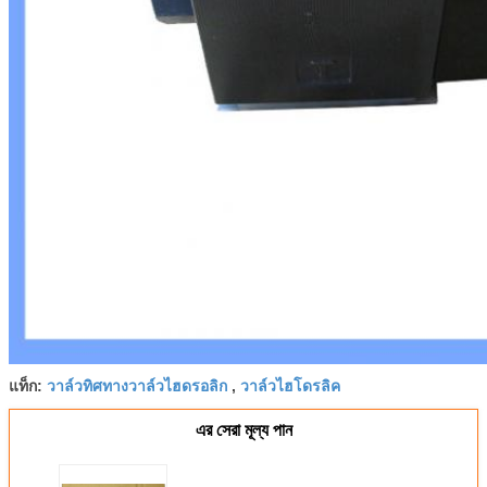
วาล์วทิศทางวาล์วไฮดรอลิก
วาล์วไฮโดรลิค
แท็ก:
,
এর সেরা মূল্য পান