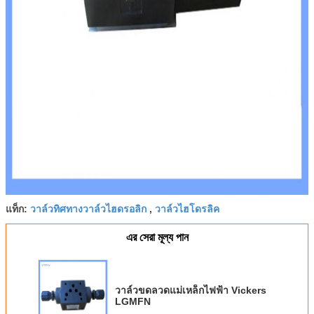
วาล์วทิศทางวาล์วไฮดรอลิก
วาล์วไฮโดรลิค
แท็ก:
,
এর সেরা মূল্য পান
วาล์วขดลวดแม่เหล็กไฟฟ้า Vickers
LGMFN