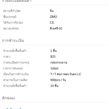
รายละเอียดสินค้า
สถานที่กำเนิด:
จีน
ชื่อแบรนด์:
ZIMO
ได้รับการรับรอง:
CE
หมายเลขรุ่น:
ดีเอสจี-02
การชำระเงิน
จำนวนสั่งซื้อขั้นต่ำ:
1 ชิ้น
ราคา:
$25
รายละเอียดการบรรจุ:
กล่องกระดาษ
เวลาการส่งมอบ:
1days
เงื่อนไขการชำระเงิน:
T / T สหภาพตะวันตก LC
สามารถในการผลิต:
999pcs / วัน
จำนวนสั่งซื้อขั้นต่ำ:
10 ชิ้น
ลักษณะ