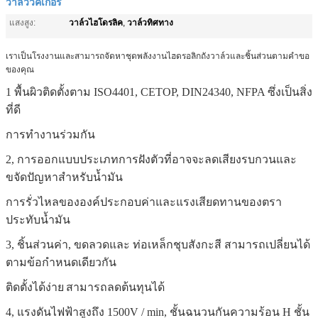
วาล์ววิคเกอร์
วาล์วไฮโดรลิค
วาล์วทิศทาง
แสงสูง:
,
เราเป็นโรงงานและสามารถจัดหาชุดพลังงานไฮดรอลิกถังวาล์วและชิ้นส่วนตามคำขอ
ของคุณ
1 พื้นผิวติดตั้งตาม ISO4401, CETOP, DIN24340, NFPA ซึ่งเป็นสิ่ง
ที่ดี
การทำงานร่วมกัน
2, การออกแบบประเภทการฝังตัวที่อาจจะลดเสียงรบกวนและ
ขจัดปัญหาสำหรับน้ำมัน
การรั่วไหลขององค์ประกอบค่าและแรงเสียดทานของตรา
ประทับน้ำมัน
3, ชิ้นส่วนค่า, ขดลวดและ
ท่อเหล็กชุบสังกะสี
สามารถเปลี่ยนได้
ตามข้อกำหนดเดียวกัน
ติดตั้งได้ง่าย
สามารถลดต้นทุนได้
4, แรงดันไฟฟ้าสูงถึง 1500V / min, ชั้นฉนวนกันความร้อน H ชั้น