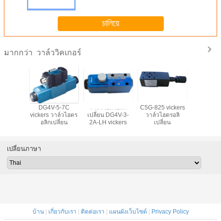
চালিয়ে
วาล์ววิคเกอร์
มากกว่า
ฮดรอลิก
DG4V-5-7C
วาล์วไฮดรอลิก
C5G-825 vickers
วาล์วไฮโ
DG4V-3-6C
vickers วาล์วไฮดร
เปลี่ยน DG4V-3-
วาล์วไฮดรอลิ
DS4v5 vi
อลิกเปลี่ยน
2A-LH vickers
เปลี่ยน
เปลี่ยนภาษา
บ้าน
|
เกี่ยวกับเรา
|
ติดต่อเรา
|
แผนผังเว็บไซต์
|
Privacy Policy